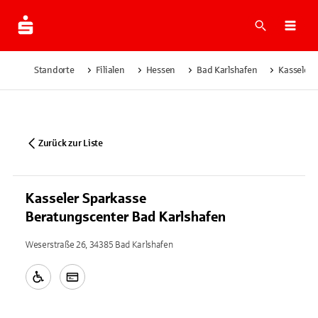
Suche
Navi
Standorte
Filialen
Hessen
Bad Karlshafen
Kasseler 
Zurück zur Liste
Kasseler Sparkasse
Beratungscenter Bad Karlshafen
Weserstraße 26, 34385 Bad Karlshafen