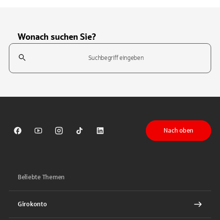
Wonach suchen Sie?
Suchfeld
Tippen Sie, um nach Themen zu suchen. Verwenden Sie die Pfeil-T
Nach oben
Sparkasse auf Facebook
Sparkasse auf Youtube
Sparkasse auf Instagram
Sparkasse auf TikTok
Sparkasse auf LinkedIn
Beliebte Themen
Girokonto