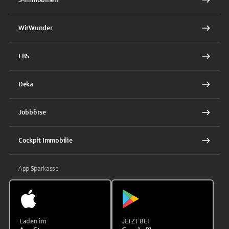
WirWunder
LBS
Deka
Jobbörse
Cockpit Immobilie
App Sparkasse
Laden im
JETZT BEI