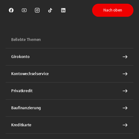
Nach oben
Sparkasse auf Facebook
Sparkasse auf Youtube
Sparkasse auf Instagram
Sparkasse auf TikTok
Sparkasse auf LinkedIn
Beliebte Themen
Girokonto
Kontowechselservice
Privatkredit
Baufinanzierung
Kreditkarte