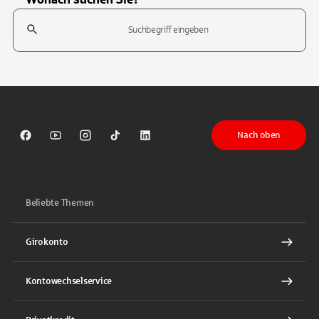
Suchfeld
Tippen Sie, um nach Themen zu suchen. Verwenden Sie die Pfeil-T
Nach oben
Sparkasse auf Facebook
Sparkasse auf Youtube
Sparkasse auf Instagram
Sparkasse auf TikTok
Sparkasse auf LinkedIn
Beliebte Themen
Girokonto
Kontowechselservice