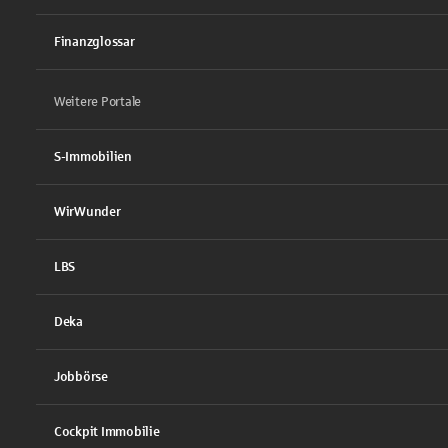
Finanzglossar
Weitere Portale
S-Immobilien
WirWunder
LBS
Deka
Jobbörse
Cockpit Immobilie