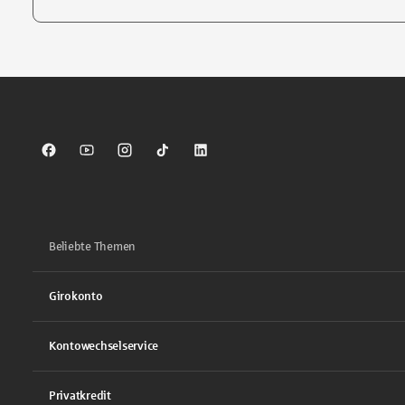
Tippen Sie, um nach Themen zu suchen. Verwenden Sie die Pfei
Sparkasse auf Facebook
Sparkasse auf Youtube
Sparkasse auf Instagram
Sparkasse auf TikTok
Sparkasse auf LinkedIn
Beliebte Themen
Girokonto
Kontowechselservice
Privatkredit