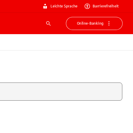
Leichte Sprache
Barrierefreiheit
Online-Banking
Suche