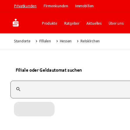
Privatkunden
Firmenkunden
Immobilien
Produkte
Ratgeber
Aktuelles
Über uns
Standorte
Filialen
Hessen
Reiskirchen
Filiale oder Geldautomat suchen
Suchfeld