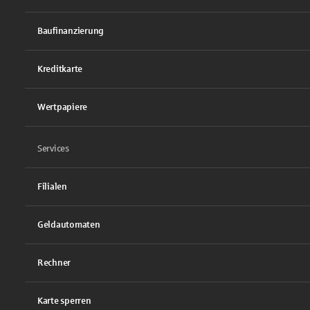
Baufinanzierung
Kreditkarte
Wertpapiere
Services
Filialen
Geldautomaten
Rechner
Karte sperren