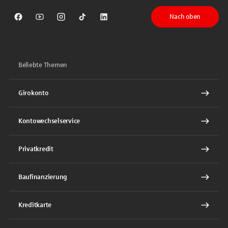
Nach oben
Sparkasse auf Facebook
Sparkasse auf Youtube
Sparkasse auf Instagram
Sparkasse auf TikTok
Sparkasse auf LinkedIn
Beliebte Themen
Girokonto
Kontowechselservice
Privatkredit
Baufinanzierung
Kreditkarte