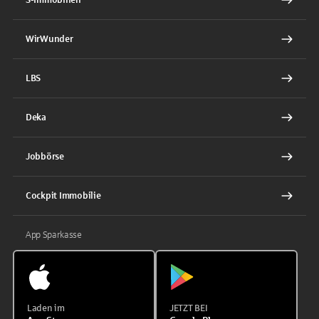
WirWunder
LBS
Deka
Jobbörse
Cockpit Immobilie
App Sparkasse
Laden im
JETZT BEI