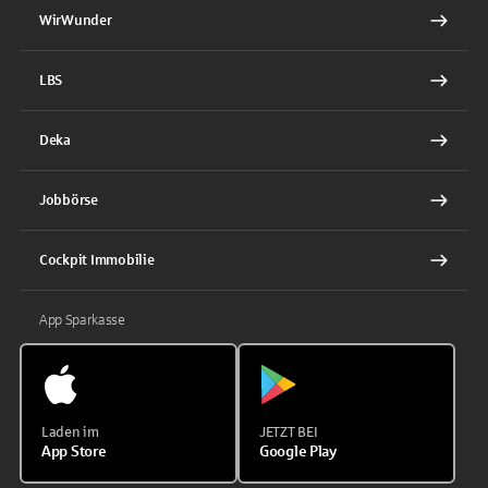
WirWunder
LBS
Deka
Jobbörse
Cockpit Immobilie
App Sparkasse
Laden im
JETZT BEI
App Store
Google Play