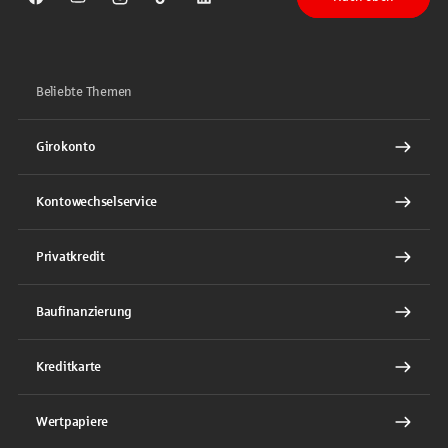
Sparkasse auf Facebook
Sparkasse auf Youtube
Sparkasse auf Instagram
Sparkasse auf TikTok
Sparkasse auf LinkedIn
Beliebte Themen
Girokonto
Kontowechselservice
Privatkredit
Baufinanzierung
Kreditkarte
Wertpapiere