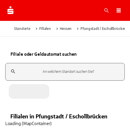
Suche
Navi
Standorte
Filialen
Hessen
Pfungstadt / Eschollbrücken
Filiale oder Geldautomat suchen
Suchfeld
Filialen
in
Pfungstadt / Eschollbrücken
Loading (MapContainer)