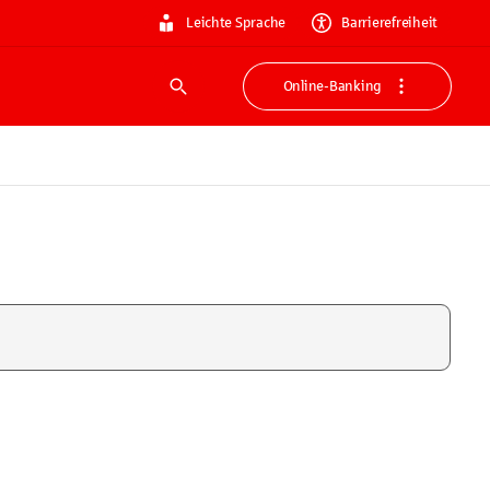
Leichte Sprache
Barrierefreiheit
Online-Banking
Suche