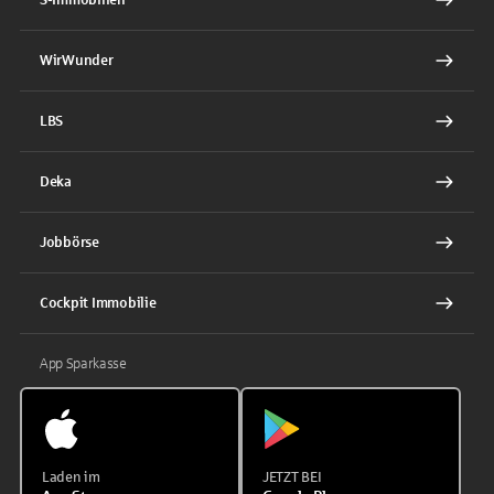
WirWunder
LBS
Deka
Jobbörse
Cockpit Immobilie
App Sparkasse
Laden im
JETZT BEI