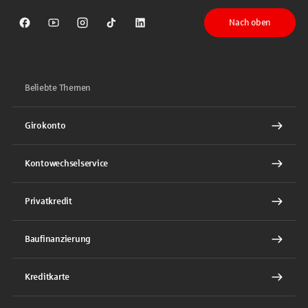
Nach oben
Sparkasse auf Facebook
Sparkasse auf Youtube
Sparkasse auf Instagram
Sparkasse auf TikTok
Sparkasse auf LinkedIn
Beliebte Themen
Girokonto
Kontowechselservice
Privatkredit
Baufinanzierung
Kreditkarte