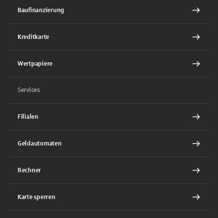
Baufinanzierung
Kreditkarte
Wertpapiere
Services
Filialen
Geldautomaten
Rechner
Karte sperren