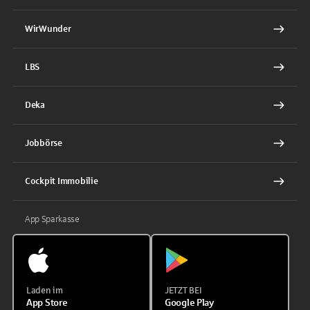
WirWunder
LBS
Deka
Jobbörse
Cockpit Immobilie
App Sparkasse
Laden im
JETZT BEI
App Store
Google Play