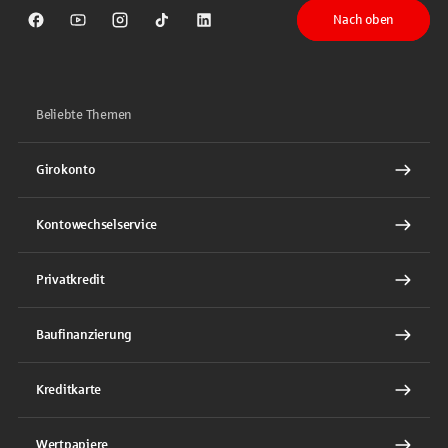
Nach oben
Sparkasse auf Facebook
Sparkasse auf Youtube
Sparkasse auf Instagram
Sparkasse auf TikTok
Sparkasse auf LinkedIn
Beliebte Themen
Girokonto
Kontowechselservice
Privatkredit
Baufinanzierung
Kreditkarte
Wertpapiere