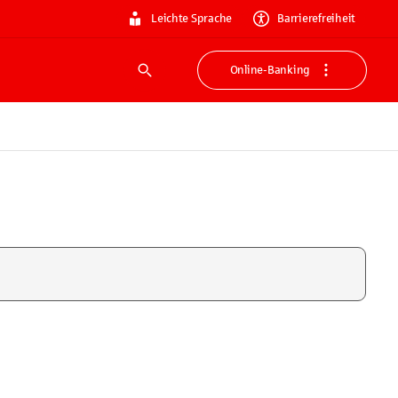
Leichte Sprache
Barrierefreiheit
Online-Banking
Suche