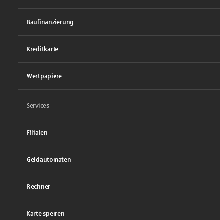
Baufinanzierung
Kreditkarte
Wertpapiere
Services
Filialen
Geldautomaten
Rechner
Karte sperren