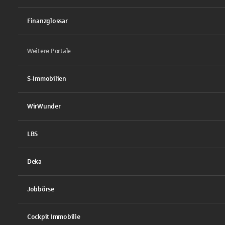
Finanzglossar
Weitere Portale
S-Immobilien
WirWunder
LBS
Deka
Jobbörse
Cockpit Immobilie