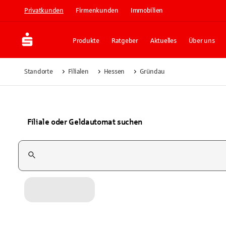
Privatkunden
Firmenkunden
Immobilien
Produkte
Ratgeber
Aktuelles
Über uns
Standorte
Filialen
Hessen
Gründau
Filiale oder Geldautomat suchen
Suchfeld