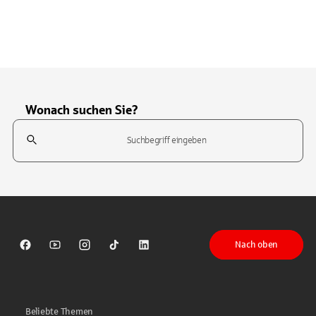
Wonach suchen Sie?
Suchfeld
Tippen Sie, um nach Themen zu suchen. Verwenden Sie die Pfeil-T
Nach oben
Sparkasse auf Facebook
Sparkasse auf Youtube
Sparkasse auf Instagram
Sparkasse auf TikTok
Sparkasse auf LinkedIn
Beliebte Themen