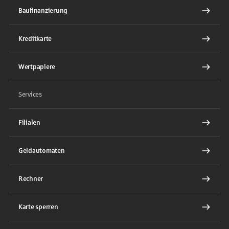
Baufinanzierung
Kreditkarte
Wertpapiere
Services
Filialen
Geldautomaten
Rechner
Karte sperren