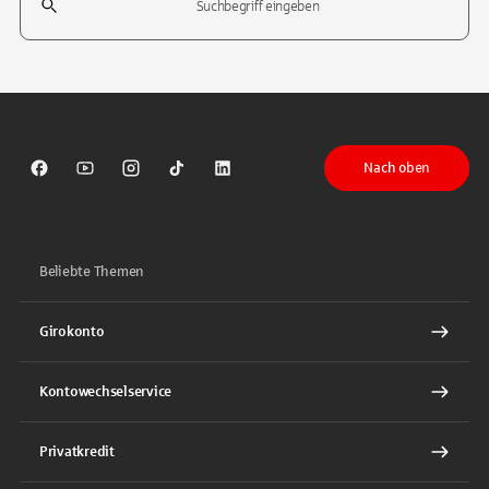
Tippen Sie, um nach Themen zu suchen. Verwenden Sie die Pfeil-T
Nach oben
Sparkasse auf Facebook
Sparkasse auf Youtube
Sparkasse auf Instagram
Sparkasse auf TikTok
Sparkasse auf LinkedIn
Beliebte Themen
Girokonto
Kontowechselservice
Privatkredit