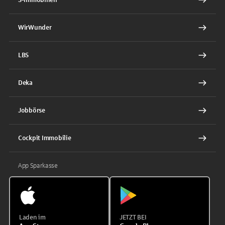
WirWunder
LBS
Deka
Jobbörse
Cockpit Immobilie
App Sparkasse
Laden im
JETZT BEI