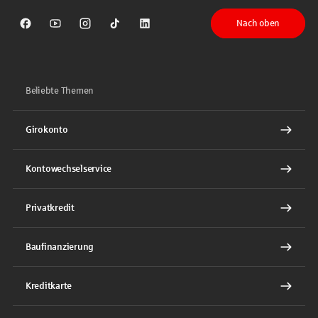
Nach oben
Sparkasse auf Facebook
Sparkasse auf Youtube
Sparkasse auf Instagram
Sparkasse auf TikTok
Sparkasse auf LinkedIn
Beliebte Themen
Girokonto
Kontowechselservice
Privatkredit
Baufinanzierung
Kreditkarte