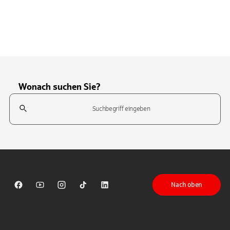
Wonach suchen Sie?
Suchfeld
Tippen Sie, um nach Themen zu suchen. Verwenden Sie die Pfeil-T
Nach oben
Sparkasse auf Facebook
Sparkasse auf Youtube
Sparkasse auf Instagram
Sparkasse auf TikTok
Sparkasse auf LinkedIn