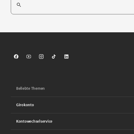
Tippen Sie, um nach Themen zu suchen. Verwenden Sie die Pfei
Sparkasse auf Facebook
Sparkasse auf Youtube
Sparkasse auf Instagram
Sparkasse auf TikTok
Sparkasse auf LinkedIn
Beliebte Themen
Girokonto
Kontowechselservice