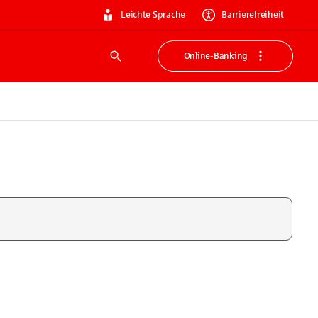
Leichte Sprache
Barrierefreiheit
Online-Banking
Suche