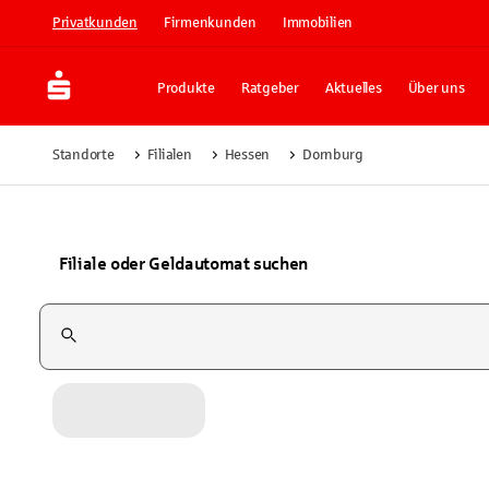
Privatkunden
Firmenkunden
Immobilien
Produkte
Ratgeber
Aktuelles
Über uns
Standorte
Filialen
Hessen
Dornburg
Filiale oder Geldautomat suchen
Suchfeld