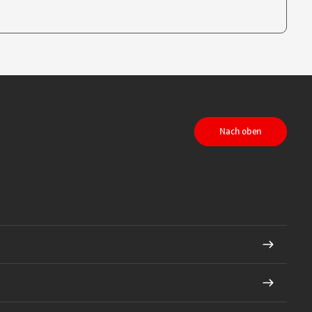
te, um auszuwählen
Nach oben