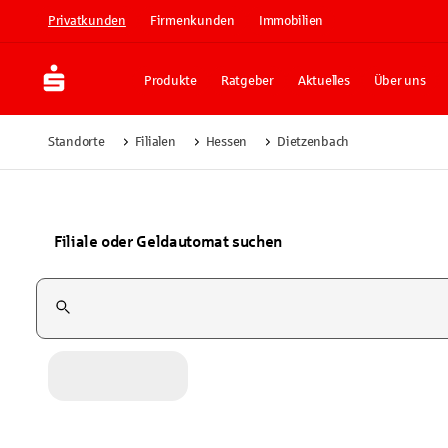
Privatkunden
Firmenkunden
Immobilien
Produkte
Ratgeber
Aktuelles
Über uns
Standorte
Filialen
Hessen
Dietzenbach
Filiale oder Geldautomat suchen
Suchfeld