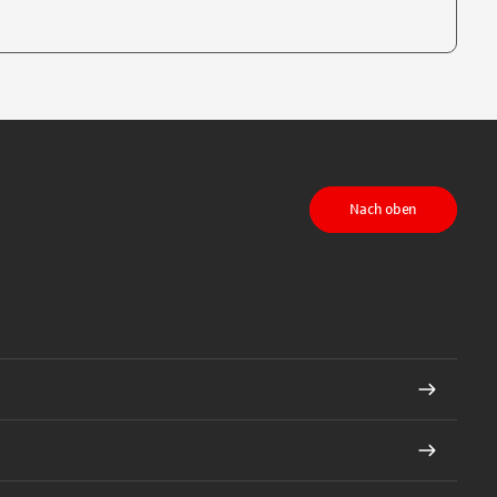
te, um auszuwählen
Nach oben