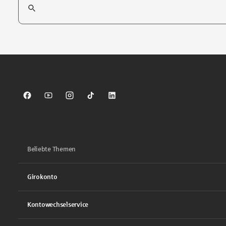
Tippen Sie, um nach Themen zu suchen. Verwenden Sie die Pfei
Sparkasse auf Facebook
Sparkasse auf Youtube
Sparkasse auf Instagram
Sparkasse auf TikTok
Sparkasse auf LinkedIn
Beliebte Themen
Girokonto
Kontowechselservice