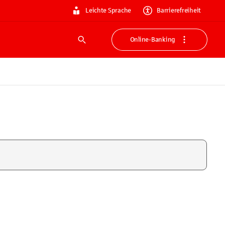
Leichte Sprache
Barrierefreiheit
Online-Banking
Suche