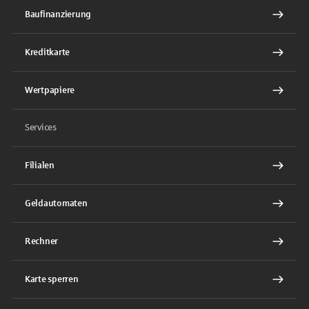
Baufinanzierung
Kreditkarte
Wertpapiere
Services
Filialen
Geldautomaten
Rechner
Karte sperren