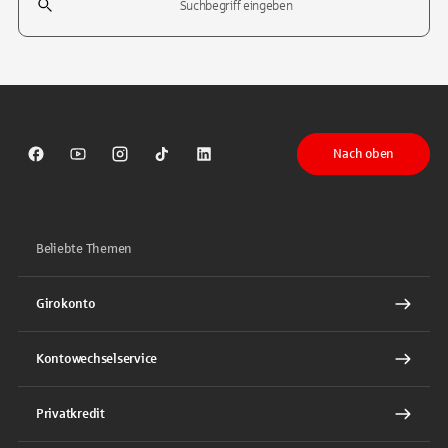
Tippen Sie, um nach Themen zu suchen. Verwenden Sie die Pfeil-T
Nach oben
Sparkasse auf Facebook
Sparkasse auf Youtube
Sparkasse auf Instagram
Sparkasse auf TikTok
Sparkasse auf LinkedIn
Beliebte Themen
Girokonto
Kontowechselservice
Privatkredit