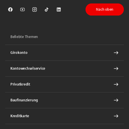
Nach oben
Sparkasse auf Facebook
Sparkasse auf Youtube
Sparkasse auf Instagram
Sparkasse auf TikTok
Sparkasse auf LinkedIn
Beliebte Themen
Girokonto
Kontowechselservice
Privatkredit
Baufinanzierung
Kreditkarte