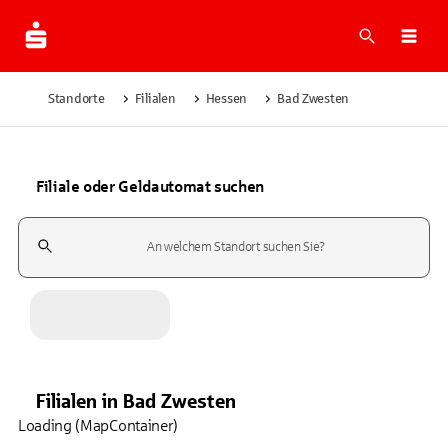
Suche
Navi
Standorte
Filialen
Hessen
Bad Zwesten
Filiale oder Geldautomat suchen
Suchfeld
Filialen
in
Bad Zwesten
Loading (MapContainer)