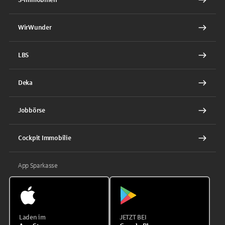
WirWunder
LBS
Deka
Jobbörse
Cockpit Immobilie
App Sparkasse
Laden im
JETZT BEI