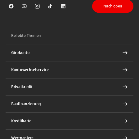
Nach oben
Sparkasse auf Facebook
Sparkasse auf Youtube
Sparkasse auf Instagram
Sparkasse auf TikTok
Sparkasse auf LinkedIn
Beliebte Themen
Girokonto
Kontowechselservice
Privatkredit
Baufinanzierung
Kreditkarte
Wertpapiere