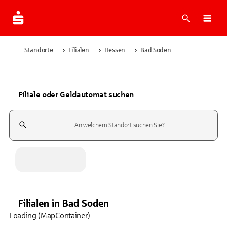
Suche
Navi
Standorte
Filialen
Hessen
Bad Soden
Filiale oder Geldautomat suchen
Suchfeld
Filialen
in
Bad Soden
Loading (MapContainer)