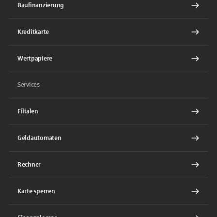
Baufinanzierung
Kreditkarte
Wertpapiere
Services
Filialen
Geldautomaten
Rechner
Karte sperren