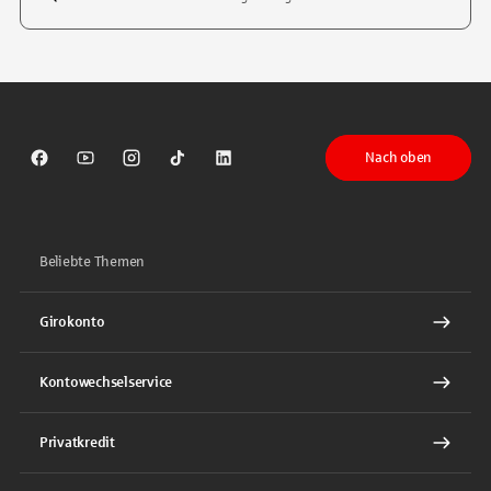
Tippen Sie, um nach Themen zu suchen. Verwenden Sie die Pfeil-T
Nach oben
Sparkasse auf Facebook
Sparkasse auf Youtube
Sparkasse auf Instagram
Sparkasse auf TikTok
Sparkasse auf LinkedIn
Beliebte Themen
Girokonto
Kontowechselservice
Privatkredit