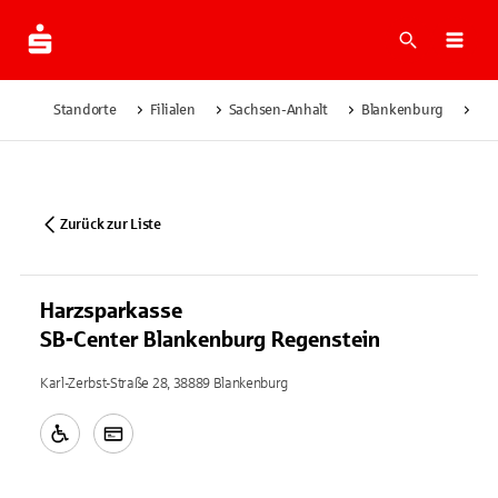
Suche
Navi
Standorte
Filialen
Sachsen-Anhalt
Blankenburg
Har
Zurück zur Liste
Harzsparkasse
SB-Center Blankenburg Regenstein
Karl-Zerbst-Straße 28, 38889 Blankenburg