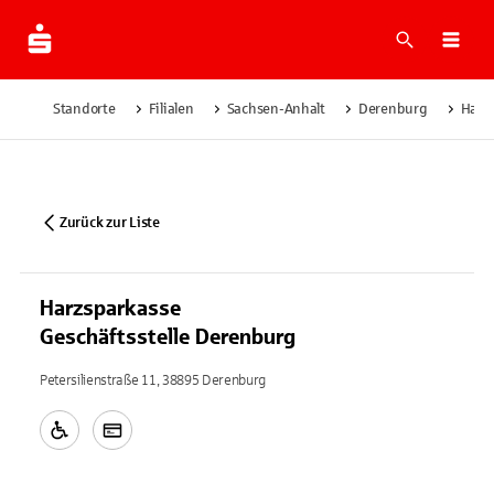
Suche
Navi
Standorte
Filialen
Sachsen-Anhalt
Derenburg
Harzs
Zurück zur Liste
Harzsparkasse
Geschäftsstelle Derenburg
Petersilienstraße 11, 38895 Derenburg