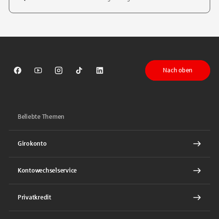
Tippen Sie, um nach Themen zu suchen. Verwenden Sie die Pfeil-T
Nach oben
Sparkasse auf Facebook
Sparkasse auf Youtube
Sparkasse auf Instagram
Sparkasse auf TikTok
Sparkasse auf LinkedIn
Beliebte Themen
Girokonto
Kontowechselservice
Privatkredit