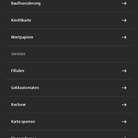
Baufinanzierung
Kreditkarte
Wertpapiere
Services
Filialen
Geldautomaten
Rechner
Karte sperren