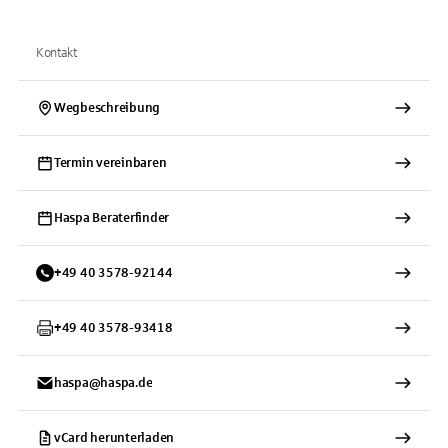
Kontakt
Wegbeschreibung
Termin vereinbaren
Haspa Beraterfinder
+
49
40
3578-92144
+
49
40
3578-93418
haspa@haspa.de
vCard herunterladen