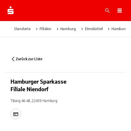
Suche
Navi
Standorte
Filialen
Hamburg
Eimsbüttel
Hamburger S
Zurück zur Liste
Hamburger Sparkasse
Filiale Niendorf
Tibarg 46-48, 22459 Hamburg