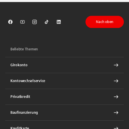
Nach oben
Sparkasse auf Facebook
Sparkasse auf Youtube
Sparkasse auf Instagram
Sparkasse auf TikTok
Sparkasse auf LinkedIn
Beliebte Themen
Girokonto
Kontowechselservice
Privatkredit
Baufinanzierung
Kreditkarte