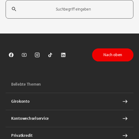
Suchfeld
Tippen Sie, um nach Themen zu suchen. Verwenden Sie die Pfeil-T
Nach oben
Sparkasse auf Facebook
Sparkasse auf Youtube
Sparkasse auf Instagram
Sparkasse auf TikTok
Sparkasse auf LinkedIn
Beliebte Themen
Girokonto
Kontowechselservice
Privatkredit