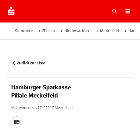
Suche
Navi
Standorte
Filialen
Niedersachsen
Meckelfeld
Hambur
Zurück zur Liste
Hamburger Sparkasse
Filiale Meckelfeld
Mattenmoorstr. 17, 21217 Meckelfeld