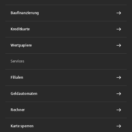
Baufinanzierung
Kreditkarte
Wertpapiere
Services
Filialen
Geldautomaten
Rechner
Karte sperren