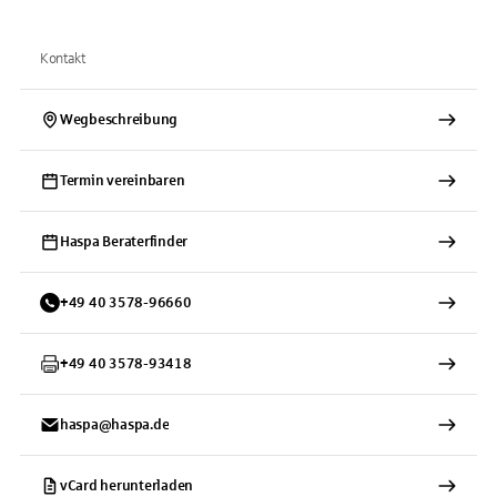
Kontakt
Wegbeschreibung
Termin vereinbaren
Haspa Beraterfinder
+
49
40
3578-96660
+
49
40
3578-93418
haspa@haspa.de
vCard herunterladen