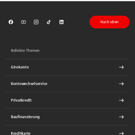
Nach oben
Sparkasse auf Facebook
Sparkasse auf Youtube
Sparkasse auf Instagram
Sparkasse auf TikTok
Sparkasse auf LinkedIn
Beliebte Themen
Girokonto
Kontowechselservice
Privatkredit
Baufinanzierung
Kreditkarte