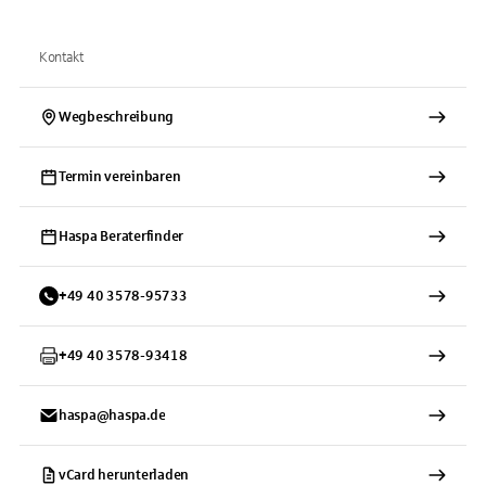
Kontakt
Wegbeschreibung
Termin vereinbaren
Haspa Beraterfinder
+
49
40
3578-95733
+
49
40
3578-93418
haspa@haspa.de
vCard herunterladen