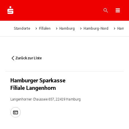
Suche
Navi
Standorte
Filialen
Hamburg
Hamburg-Nord
Hambur
Zurück zur Liste
Hamburger Sparkasse
Filiale Langenhorn
Langenhorner Chaussee 657, 22419 Hamburg