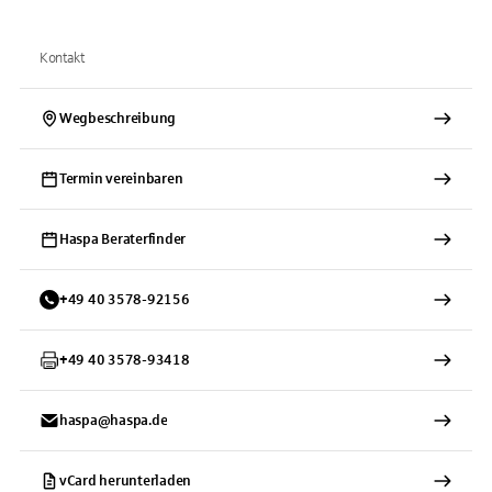
Kontakt
Wegbeschreibung
Termin vereinbaren
Haspa Beraterfinder
+
49
40
3578-92156
+
49
40
3578-93418
haspa@haspa.de
vCard herunterladen