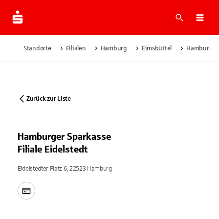
Suche
Navi
Standorte
Filialen
Hamburg
Eimsbüttel
Hamburger S
Zurück zur Liste
Hamburger Sparkasse
Filiale Eidelstedt
Eidelstedter Platz 6, 22523 Hamburg