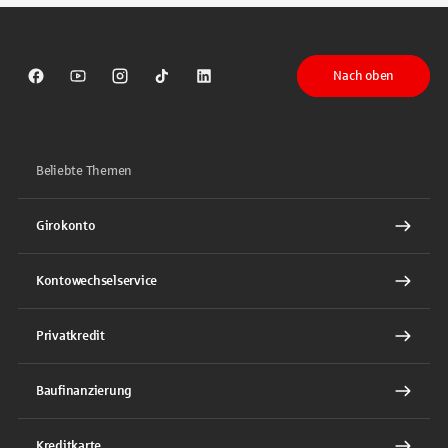
Nach oben
Sparkasse auf Facebook
Sparkasse auf Youtube
Sparkasse auf Instagram
Sparkasse auf TikTok
Sparkasse auf LinkedIn
Beliebte Themen
Girokonto
Kontowechselservice
Privatkredit
Baufinanzierung
Kreditkarte