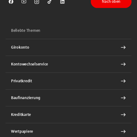
Nach oben
Sparkasse auf Facebook
Sparkasse auf Youtube
Sparkasse auf Instagram
Sparkasse auf TikTok
Sparkasse auf LinkedIn
Beliebte Themen
Girokonto
Kontowechselservice
Privatkredit
Baufinanzierung
Kreditkarte
Wertpapiere