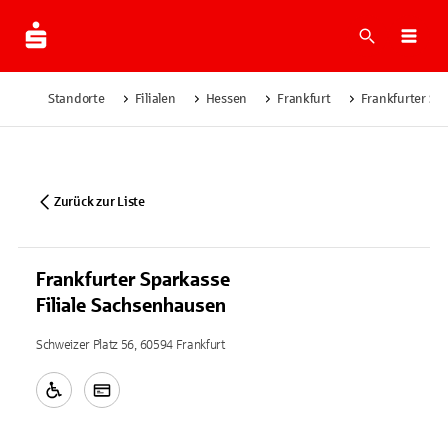
Suche
Navi
Standorte
Filialen
Hessen
Frankfurt
Frankfurter Sp
Zurück zur Liste
Frankfurter Sparkasse
Filiale Sachsenhausen
Schweizer Platz 56, 60594 Frankfurt