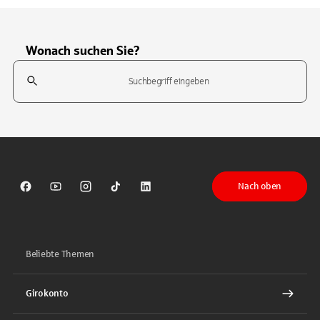
Wonach suchen Sie?
Suchfeld
Tippen Sie, um nach Themen zu suchen. Verwenden Sie die Pfeil-T
Nach oben
Sparkasse auf Facebook
Sparkasse auf Youtube
Sparkasse auf Instagram
Sparkasse auf TikTok
Sparkasse auf LinkedIn
Beliebte Themen
Girokonto