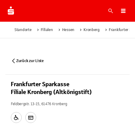
Suche
Navi
Standorte
Filialen
Hessen
Kronberg
Frankfurter Spa
Zurück zur Liste
Frankfurter Sparkasse
Filiale Kronberg (Altkönigstift)
Feldbergstr. 13-15, 61476 Kronberg