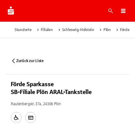
Suche
Navi
Standorte
Filialen
Schleswig-Holstein
Plön
Förde Sp
Zurück zur Liste
Förde Sparkasse
SB-Filiale Plön ARAL-Tankstelle
Rautenbergstr. 37a, 24306 Plön