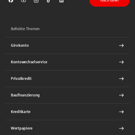
Nach oben
Sparkasse auf Facebook
Sparkasse auf Youtube
Sparkasse auf Instagram
Sparkasse auf TikTok
Sparkasse auf LinkedIn
Beliebte Themen
Girokonto
Kontowechselservice
Privatkredit
Baufinanzierung
Kreditkarte
Wertpapiere