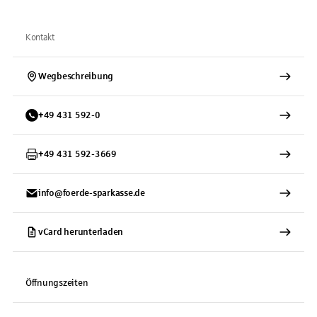
Kontakt
Wegbeschreibung
+
49
431
592-0
+
49
431
592-3669
info@foerde-sparkasse.de
vCard herunterladen
Öffnungszeiten