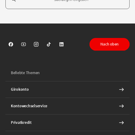
Tippen Sie, um nach Themen zu suchen. Verwenden Sie die Pfeil-T
Nach oben
Sparkasse auf Facebook
Sparkasse auf Youtube
Sparkasse auf Instagram
Sparkasse auf TikTok
Sparkasse auf LinkedIn
Beliebte Themen
Girokonto
Kontowechselservice
Privatkredit