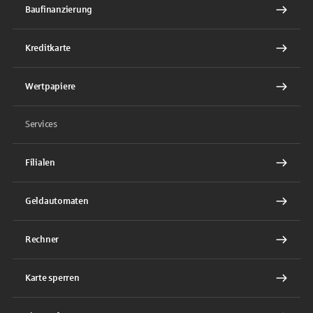
Baufinanzierung
Kreditkarte
Wertpapiere
Services
Filialen
Geldautomaten
Rechner
Karte sperren