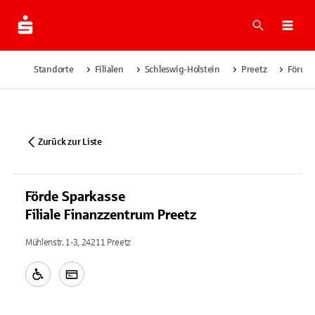
Suche
Navi
Standorte
Filialen
Schleswig-Holstein
Preetz
Förde 
Zurück zur Liste
Förde Sparkasse
Filiale Finanzzentrum Preetz
Mühlenstr. 1-3, 24211 Preetz