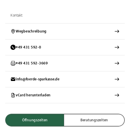
Kontakt
Wegbeschreibung
+
49
431
592-0
+
49
431
592-3669
info@foerde-sparkasse.de
vCard herunterladen
Öffnungszeiten
Beratungszeiten