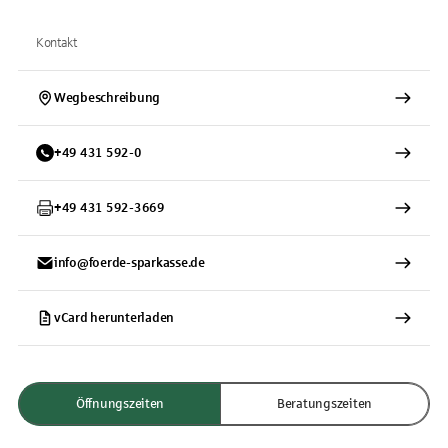
Kontakt
Wegbeschreibung
+
49
431
592-0
+
49
431
592-3669
info@foerde-sparkasse.de
vCard herunterladen
Öffnungszeiten
Beratungszeiten