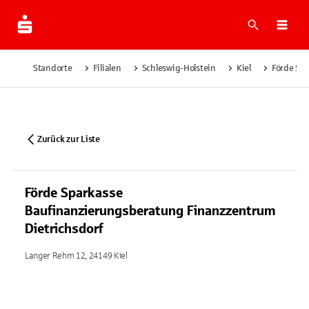
Suche
Navi
Standorte
Filialen
Schleswig-Holstein
Kiel
Förde Sp
Zurück zur Liste
Förde Sparkasse
Baufinanzierungsberatung Finanzzentrum
Dietrichsdorf
Langer Rehm 12, 24149 Kiel