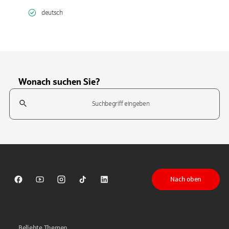
deutsch
Wonach suchen Sie?
Suchfeld
Tippen Sie, um nach Themen zu suchen. Verwenden Sie die Pfeil-T
Nach oben
Sparkasse auf Facebook
Sparkasse auf Youtube
Sparkasse auf Instagram
Sparkasse auf TikTok
Sparkasse auf LinkedIn
Beliebte Themen