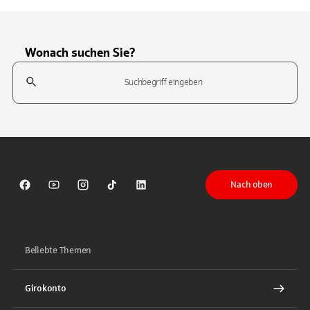
Wonach suchen Sie?
Suchfeld
Tippen Sie, um nach Themen zu suchen. Verwenden Sie die Pfeil-T
Nach oben
Sparkasse auf Facebook
Sparkasse auf Youtube
Sparkasse auf Instagram
Sparkasse auf TikTok
Sparkasse auf LinkedIn
Beliebte Themen
Girokonto