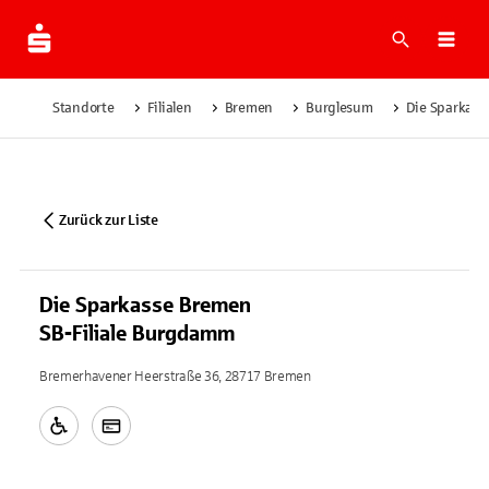
Suche
Navi
Standorte
Filialen
Bremen
Burglesum
Die Sparkass
Zurück zur Liste
Die Sparkasse Bremen
SB-Filiale Burgdamm
Bremerhavener Heerstraße 36, 28717 Bremen