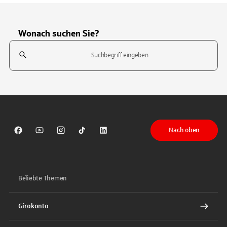
Wonach suchen Sie?
Suchfeld
Tippen Sie, um nach Themen zu suchen. Verwenden Sie die Pfeil-T
Nach oben
Sparkasse auf Facebook
Sparkasse auf Youtube
Sparkasse auf Instagram
Sparkasse auf TikTok
Sparkasse auf LinkedIn
Beliebte Themen
Girokonto