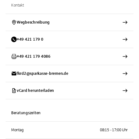
Kontakt
Wegbeschreibung
+
49
421
179 0
+
49
421
179 4086
fkrd2@sparkasse-bremen.de
vCard herunterladen
Beratungszeiten
Montag
08:15 - 17:00 Uhr