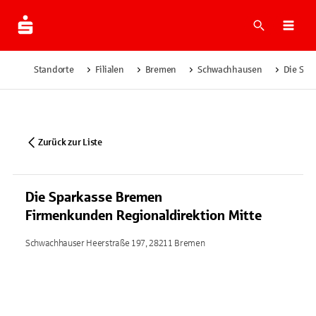
Suche
Navi
Standorte
Filialen
Bremen
Schwachhausen
Die Spa
Zurück zur Liste
Die Sparkasse Bremen
Firmenkunden Regionaldirektion Mitte
Schwachhauser Heerstraße 197, 28211 Bremen