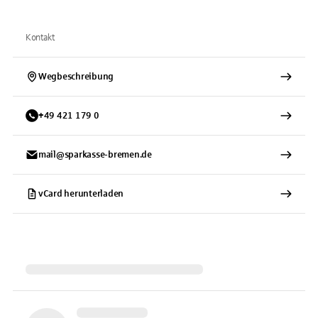
Kontakt
Wegbeschreibung
+
49
421
179 0
mail@sparkasse-bremen.de
vCard herunterladen