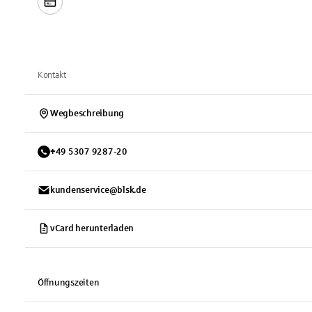
Kontakt
Wegbeschreibung
+
49
5307
9287-20
kundenservice@blsk.de
vCard herunterladen
Öffnungszeiten