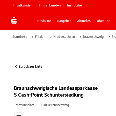
Privatkunden
Firmenkunden
Immobilien
Produkte
Ratgeber
Aktuelles
Über uns
Standorte
Filialen
Niedersachsen
Braunschweig
Br
Zurück zur Liste
Braunschweigische Landessparkasse
S Cash-Point Schuntersiedlung
Tostmannplatz 9B, 38108 Braunschweig