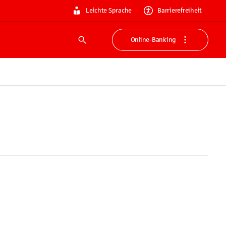
Leichte Sprache
Barrierefreiheit
Online-Banking
Suche