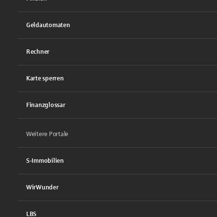
Geldautomaten
Rechner
Karte sperren
Finanzglossar
Weitere Portale
S-Immobilien
WirWunder
LBS