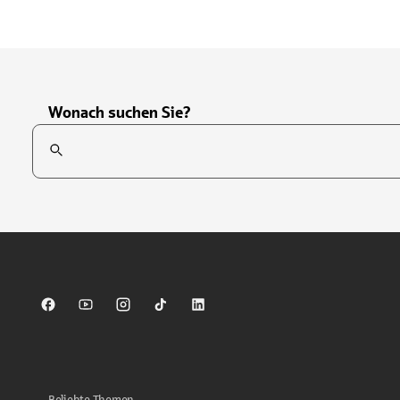
Wonach suchen Sie?
Suchfeld
Tippen Sie, um nach Themen zu suchen. Verwenden Sie die Pfei
Sparkasse auf Facebook
Sparkasse auf Youtube
Sparkasse auf Instagram
Sparkasse auf TikTok
Sparkasse auf LinkedIn
Beliebte Themen