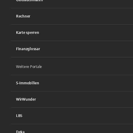
Rechner
Karte sperren
Finanzglossar
Weitere Portale
S-Immobilien
WirWunder
LBS
Deka