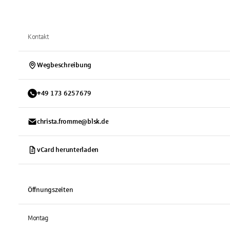
Kontakt
Wegbeschreibung
+
49
173
6257679
christa.fromme@blsk.de
vCard herunterladen
Öffnungszeiten
Montag