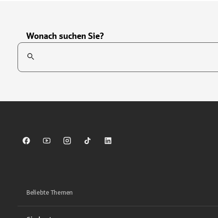
Wonach suchen Sie?
Suchfeld
Tippen Sie, um nach Themen zu suchen. Verwenden Sie die Pfei
Sparkasse auf Facebook
Sparkasse auf Youtube
Sparkasse auf Instagram
Sparkasse auf TikTok
Sparkasse auf LinkedIn
Beliebte Themen