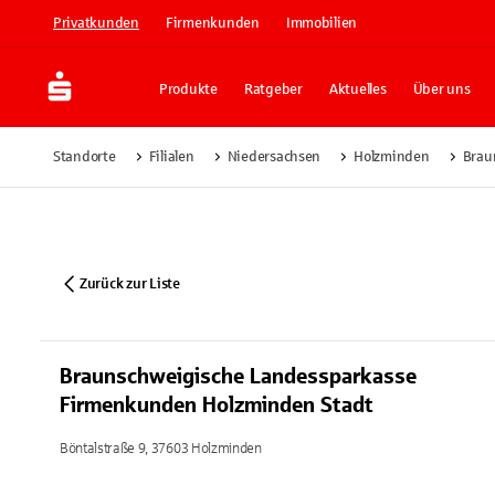
Privatkunden
Firmenkunden
Immobilien
Produkte
Ratgeber
Aktuelles
Über uns
Standorte
Filialen
Niedersachsen
Holzminden
Brau
Zurück zur Liste
Braunschweigische Landessparkasse
Firmenkunden Holzminden Stadt
Böntalstraße 9, 37603 Holzminden