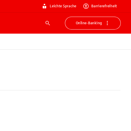
Leichte Sprache
Barrierefreiheit
Online-Banking
Suche