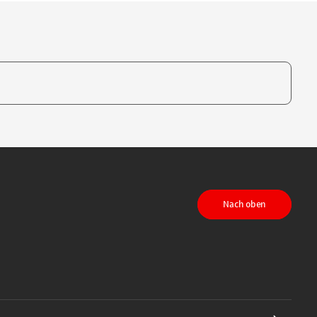
te, um auszuwählen
Nach oben