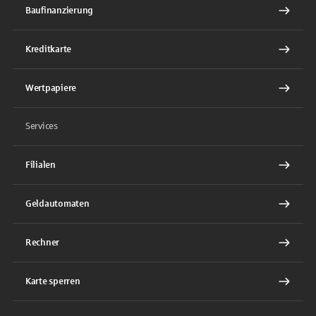
Baufinanzierung
Kreditkarte
Wertpapiere
Services
Filialen
Geldautomaten
Rechner
Karte sperren