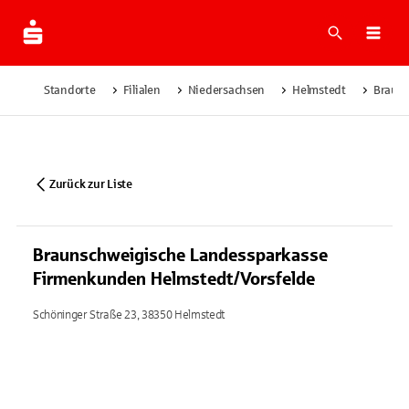
Suche
Navi
Standorte
Filialen
Niedersachsen
Helmstedt
Brauns
Zurück zur Liste
Braunschweigische Landessparkasse
Firmenkunden Helmstedt/Vorsfelde
Schöninger Straße 23, 38350 Helmstedt