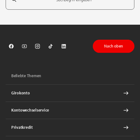
Tippen Sie, um nach Themen zu suchen. Verwenden Sie die Pfeil-T
Nach oben
Sparkasse auf Facebook
Sparkasse auf Youtube
Sparkasse auf Instagram
Sparkasse auf TikTok
Sparkasse auf LinkedIn
Beliebte Themen
Girokonto
Kontowechselservice
Privatkredit