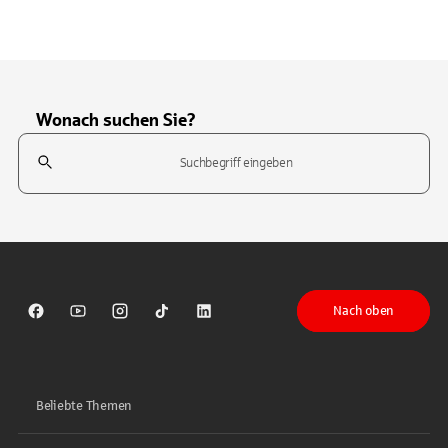
Wonach suchen Sie?
Suchfeld
Tippen Sie, um nach Themen zu suchen. Verwenden Sie die Pfeil-T
Nach oben
Sparkasse auf Facebook
Sparkasse auf Youtube
Sparkasse auf Instagram
Sparkasse auf TikTok
Sparkasse auf LinkedIn
Beliebte Themen