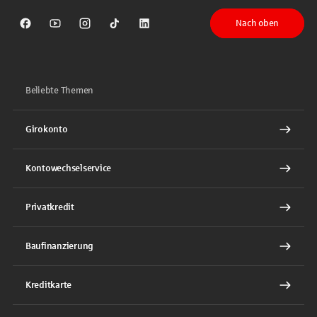
Nach oben
Sparkasse auf Facebook
Sparkasse auf Youtube
Sparkasse auf Instagram
Sparkasse auf TikTok
Sparkasse auf LinkedIn
Beliebte Themen
Girokonto
Kontowechselservice
Privatkredit
Baufinanzierung
Kreditkarte