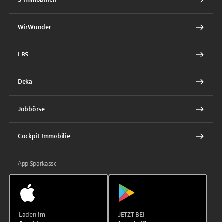
WirWunder
LBS
Deka
Jobbörse
Cockpit Immobilie
App Sparkasse
Laden im
JETZT BEI