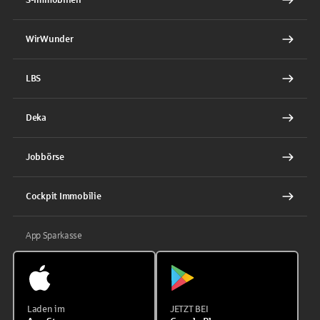
WirWunder
LBS
Deka
Jobbörse
Cockpit Immobilie
App Sparkasse
Laden im
JETZT BEI