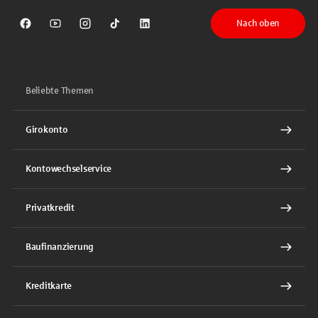
Nach oben
Sparkasse auf Facebook
Sparkasse auf Youtube
Sparkasse auf Instagram
Sparkasse auf TikTok
Sparkasse auf LinkedIn
Beliebte Themen
Girokonto
Kontowechselservice
Privatkredit
Baufinanzierung
Kreditkarte