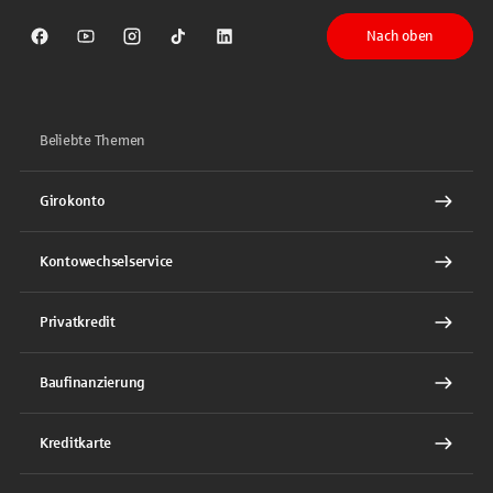
Nach oben
Sparkasse auf Facebook
Sparkasse auf Youtube
Sparkasse auf Instagram
Sparkasse auf TikTok
Sparkasse auf LinkedIn
Beliebte Themen
Girokonto
Kontowechselservice
Privatkredit
Baufinanzierung
Kreditkarte