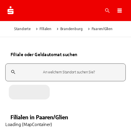
Suche
Navi
Standorte
Filialen
Brandenburg
Paaren/Glien
Filiale oder Geldautomat suchen
Suchfeld
Filialen
in
Paaren/Glien
Loading (MapContainer)