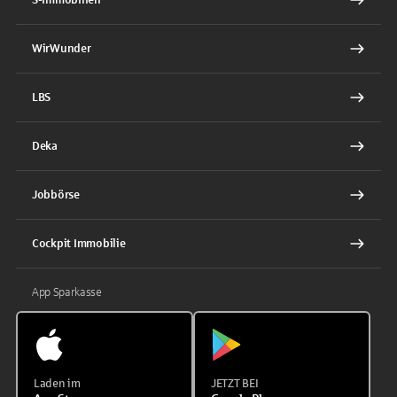
WirWunder
LBS
Deka
Jobbörse
Cockpit Immobilie
App Sparkasse
Laden im
JETZT BEI