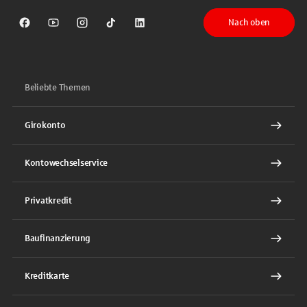
Nach oben
Sparkasse auf Facebook
Sparkasse auf Youtube
Sparkasse auf Instagram
Sparkasse auf TikTok
Sparkasse auf LinkedIn
Beliebte Themen
Girokonto
Kontowechselservice
Privatkredit
Baufinanzierung
Kreditkarte