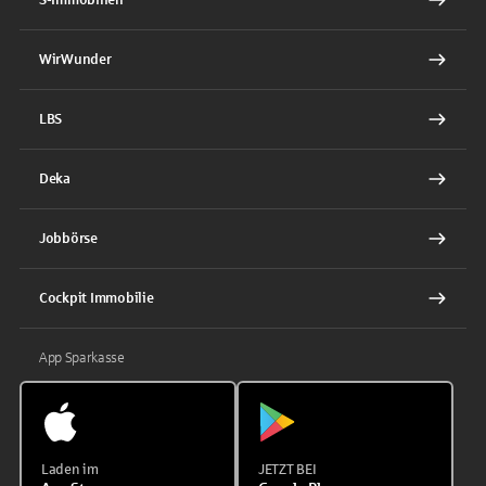
WirWunder
LBS
Deka
Jobbörse
Cockpit Immobilie
App Sparkasse
Laden im
JETZT BEI