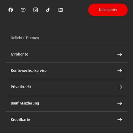
Nach oben
Sparkasse auf Facebook
Sparkasse auf Youtube
Sparkasse auf Instagram
Sparkasse auf TikTok
Sparkasse auf LinkedIn
Beliebte Themen
Girokonto
Kontowechselservice
Privatkredit
Baufinanzierung
Kreditkarte