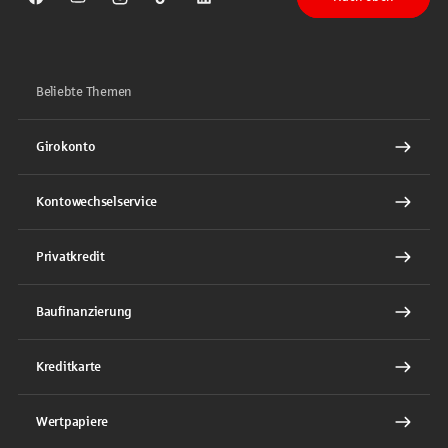
Sparkasse auf Facebook
Sparkasse auf Youtube
Sparkasse auf Instagram
Sparkasse auf TikTok
Sparkasse auf LinkedIn
Beliebte Themen
Girokonto
Kontowechselservice
Privatkredit
Baufinanzierung
Kreditkarte
Wertpapiere