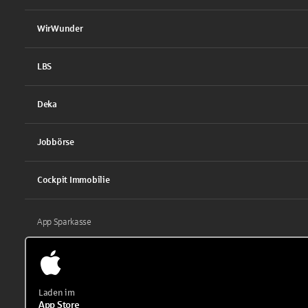
WirWunder
LBS
Deka
Jobbörse
Cockpit Immobilie
App Sparkasse
Laden im
App Store