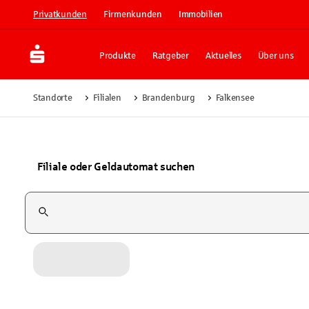
Privatkunden
Firmenkunden
Immobilien
Produkte
Ratgeber
Aktuelles
Über uns
Standorte
Filialen
Brandenburg
Falkensee
Filiale oder Geldautomat suchen
Suchfeld