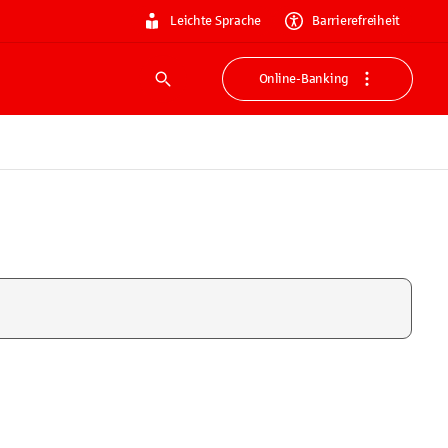
Leichte Sprache
Barrierefreiheit
Online-Banking
Suche