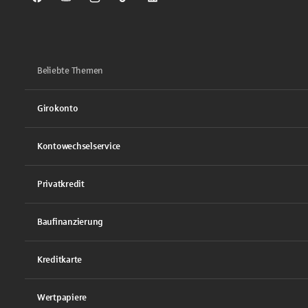
Sparkasse auf Facebook
Sparkasse auf Youtube
Sparkasse auf Instagram
Sparkasse auf TikTok
Sparkasse auf LinkedIn
Beliebte Themen
Girokonto
Kontowechselservice
Privatkredit
Baufinanzierung
Kreditkarte
Wertpapiere