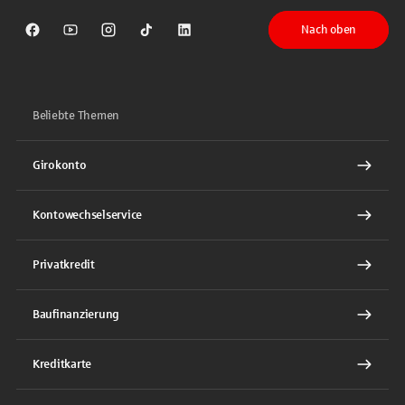
Nach oben
Sparkasse auf Facebook
Sparkasse auf Youtube
Sparkasse auf Instagram
Sparkasse auf TikTok
Sparkasse auf LinkedIn
Beliebte Themen
Girokonto
Kontowechselservice
Privatkredit
Baufinanzierung
Kreditkarte