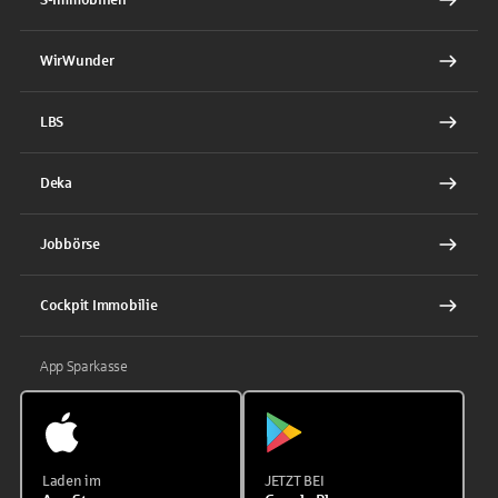
WirWunder
LBS
Deka
Jobbörse
Cockpit Immobilie
App Sparkasse
Laden im
JETZT BEI