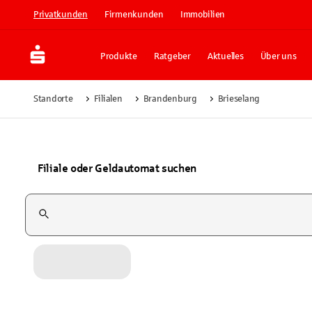
Privatkunden
Firmenkunden
Immobilien
Produkte
Ratgeber
Aktuelles
Über uns
Standorte
Filialen
Brandenburg
Brieselang
Filiale oder Geldautomat suchen
Suchfeld