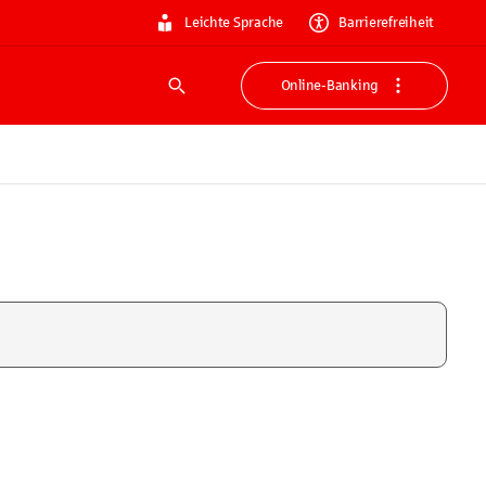
Leichte Sprache
Barrierefreiheit
Online-Banking
Suche