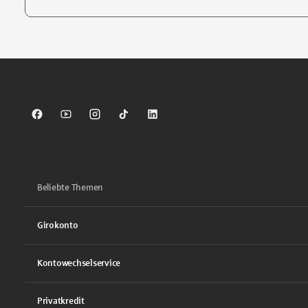
Tippen Sie, um nach Themen zu suchen. Verwenden Sie die Pfei
Sparkasse auf Facebook
Sparkasse auf Youtube
Sparkasse auf Instagram
Sparkasse auf TikTok
Sparkasse auf LinkedIn
Beliebte Themen
Girokonto
Kontowechselservice
Privatkredit