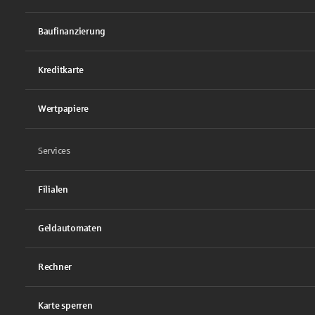
Baufinanzierung
Kreditkarte
Wertpapiere
Services
Filialen
Geldautomaten
Rechner
Karte sperren