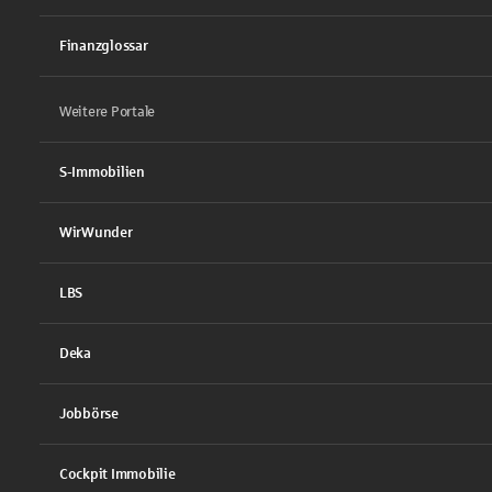
Finanzglossar
Weitere Portale
S-Immobilien
WirWunder
LBS
Deka
Jobbörse
Cockpit Immobilie