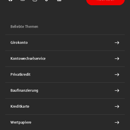
Sparkasse auf Facebook
Sparkasse auf Youtube
Sparkasse auf Instagram
Sparkasse auf TikTok
Sparkasse auf LinkedIn
Beliebte Themen
Girokonto
Kontowechselservice
Privatkredit
Baufinanzierung
Kreditkarte
Wertpapiere