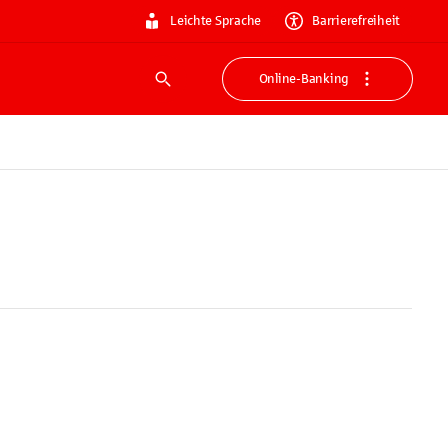
Leichte Sprache
Barrierefreiheit
Online-Banking
Suche