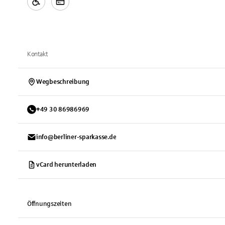
Kontakt
Wegbeschreibung
+
49
30
86986969
info@berliner-sparkasse.de
vCard herunterladen
Öffnungszeiten