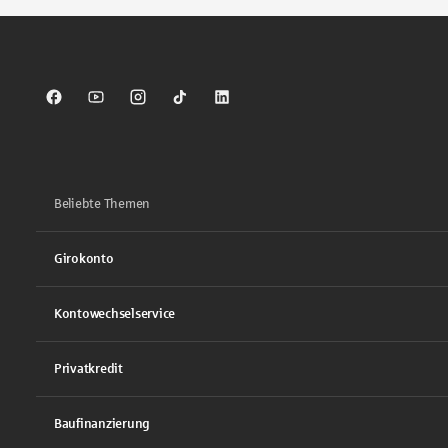
Sparkasse auf Facebook
Sparkasse auf Youtube
Sparkasse auf Instagram
Sparkasse auf TikTok
Sparkasse auf LinkedIn
Beliebte Themen
Girokonto
Kontowechselservice
Privatkredit
Baufinanzierung