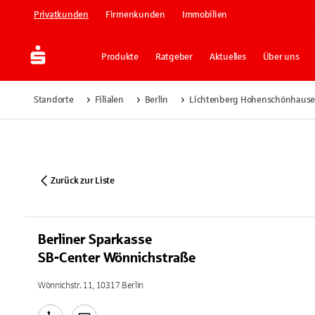
Privatkunden
Firmenkunden
Immobilien
Produkte
Ratgeber
Aktuelles
Über uns
Standorte
Filialen
Berlin
Lichtenberg Hohenschönhaus
Zurück zur Liste
Berliner Sparkasse
SB-Center Wönnichstraße
Wönnichstr. 11, 10317 Berlin