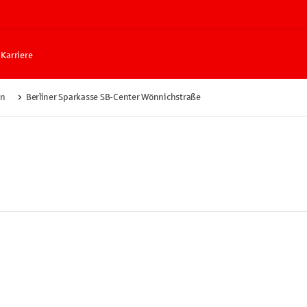
Karriere
en
Berliner Sparkasse SB-Center Wönnichstraße