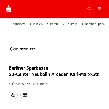
Suche
Navi
Standorte
Filialen
Berlin
Neukölln
Berliner Sparkass
Zurück zur Liste
Berliner Sparkasse
SB-Center Neukölln Arcaden Karl-Marx-Str.
Karl-Marx-Str. 66, 12043 Berlin