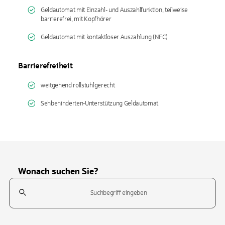
Geldautomat mit Einzahl- und Auszahlfunktion, teilweise
barrierefrei, mit Kopfhörer
Geldautomat mit kontaktloser Auszahlung (NFC)
Barrierefreiheit
weitgehend rollstuhlgerecht
Sehbehinderten-Unterstützung Geldautomat
Wonach suchen Sie?
Suchfeld
Tippen Sie, um nach Themen zu suchen. Verwenden Sie die Pfeil-T